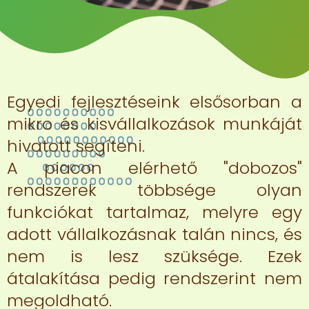
Egyedi fejlesztéseink elsősorban a
mikro és kisvállalkozások munkáját
hivatott segíteni.
A piacon elérhető "dobozos"
rendszerek többsége olyan
funkciókat tartalmaz, melyre egy
adott vállalkozásnak talán nincs, és
nem is lesz szüksége. Ezek
átalakítása pedig rendszerint nem
megoldható.