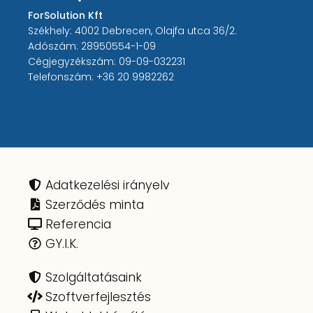
ForSolution Kft
Székhely: 4002 Debrecen, Olajfa utca 36/2.
Adószám: 28950554-1-09
Cégjegyzékszám: 09-09-032231
Telefonszám:
+36 20 9982262
Adatkezelési irányelv
Szerződés minta
Referencia
GY.I.K.
Szolgáltatásaink
Szoftverfejlesztés