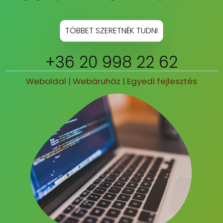
GYIK
TÖBBET SZERETNÉK TUDNI
Kapcsolat
+36 20 998 22 62
Weboldal
|
Webáruház
|
Egyedi fejlesztés